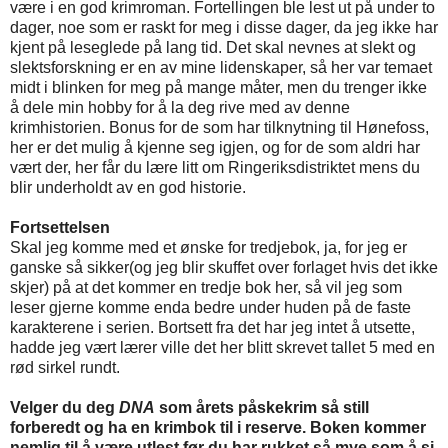
være i en god krimroman. Fortellingen ble lest ut på under to
dager, noe som er raskt for meg i disse dager, da jeg ikke har
kjent på leseglede på lang tid. Det skal nevnes at slekt og
slektsforskning er en av mine lidenskaper, så her var temaet
midt i blinken for meg på mange måter, men du trenger ikke
å dele min hobby for å la deg rive med av denne
krimhistorien. Bonus for de som har tilknytning til Hønefoss,
her er det mulig å kjenne seg igjen, og for de som aldri har
vært der, her får du lære litt om Ringeriksdistriktet mens du
blir underholdt av en god historie.
Fortsettelsen
Skal jeg komme med et ønske for tredjebok, ja, for jeg er
ganske så sikker(og jeg blir skuffet over forlaget hvis det ikke
skjer) på at det kommer en tredje bok her, så vil jeg som
leser gjerne komme enda bedre under huden på de faste
karakterene i serien. Bortsett fra det har jeg intet å utsette,
hadde jeg vært lærer ville det her blitt skrevet tallet 5 med en
rød sirkel rundt.
Velger du deg
DNA
som årets påskekrim så still
forberedt og ha en krimbok til i reserve. Boken kommer
nemlig til å være utlest før du har rukket så mye som å si