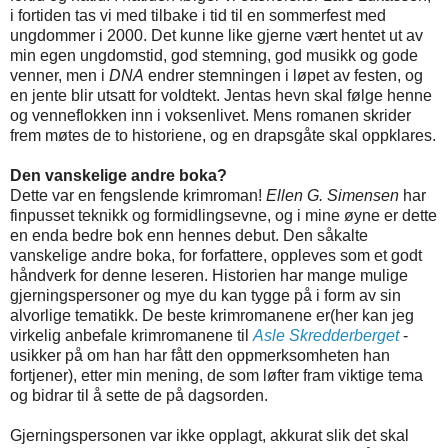
i fortiden tas vi med tilbake i tid til en sommerfest med
ungdommer i 2000. Det kunne like gjerne vært hentet ut av
min egen ungdomstid, god stemning, god musikk og gode
venner, men i
DNA
endrer stemningen i løpet av festen, og
en jente blir utsatt for voldtekt. Jentas hevn skal følge henne
og venneflokken inn i voksenlivet. Mens romanen skrider
frem møtes de to historiene, og en drapsgåte skal oppklares.
Den vanskelige andre boka?
Dette var en fengslende krimroman!
Ellen G. Simensen
har
finpusset teknikk og formidlingsevne, og i mine øyne er dette
en enda bedre bok enn hennes debut. Den såkalte
vanskelige andre boka, for forfattere, oppleves som et godt
håndverk for denne leseren. Historien har mange mulige
gjerningspersoner og mye du kan tygge på i form av sin
alvorlige tematikk. De beste krimromanene er(her kan jeg
virkelig anbefale krimromanene til
Asle Skredderberget
-
usikker på om han har fått den oppmerksomheten han
fortjener), etter min mening, de som løfter fram viktige tema
og bidrar til å sette de på dagsorden.
Gjerningspersonen var ikke opplagt, akkurat slik det skal